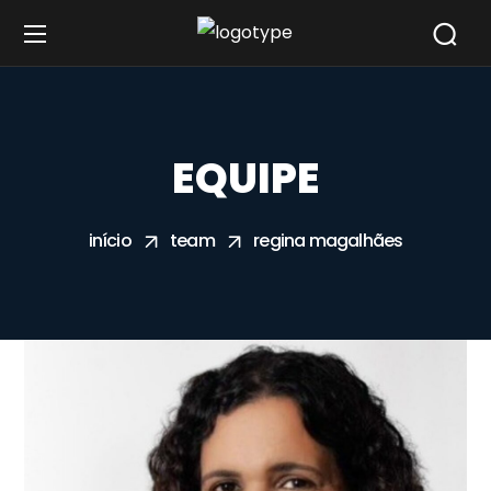
EQUIPE
início
team
regina magalhães