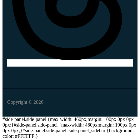
Copyright © 2026
#side-panel.side-panel {max-width: 460px;margin: 100px 0px 0px
0px;}#side-panel.side-panel {max-width: 460px;margin: 100px 0px
0px 0px;}#side-panel.side-panel .side-panel_sidebar {background-
color: #FFFFFF;}