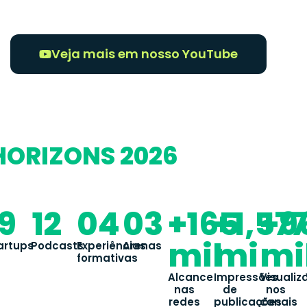
Veja mais em nosso YouTube
HORIZONS 2026
19
12
04
03
+165
+1,57
+9
mil
mi
mi
s
artups
Podcasts
Experiências
Arenas
formativas
Alcance
Impressões
Visualiz
nas
de
nos
redes
publicações
canais