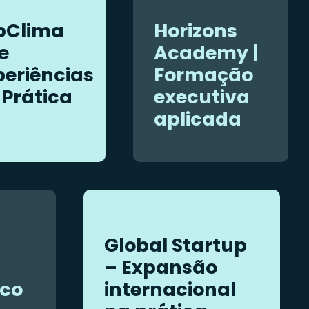
bClima
Horizons
e
Academy |
periências
Formação
 Prática
executiva
aplicada
Global Startup
– Expansão
ico
internacional