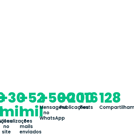
7
6
+30
+52
+500
+200
116
128
l
mil
mil
Mensagens
Publicações
Posts
Compartilham
no
WhatsApp
ações
Visualizações
E-
no
mails
site
enviados