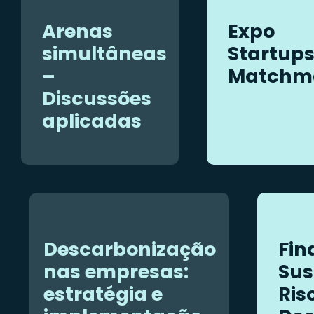
Arenas
Expo
simultâneas
Startups
–
Matchm
Discussões
aplicadas
Descarbonização
Fin
nas empresas:
Sus
estratégia e
Ris