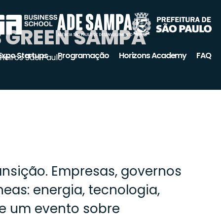
UB GREEN SAMPA
Expo Startups
Programação
Horizons Academy
FAQ
heiros São Paulo
ansição. Empresas, governos
as: energia, tecnologia,
de um evento sobre