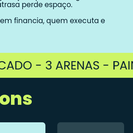
trasa perde espaço.
uem financia, quem executa e
 - 3 ARENAS - PAINÉI
zons