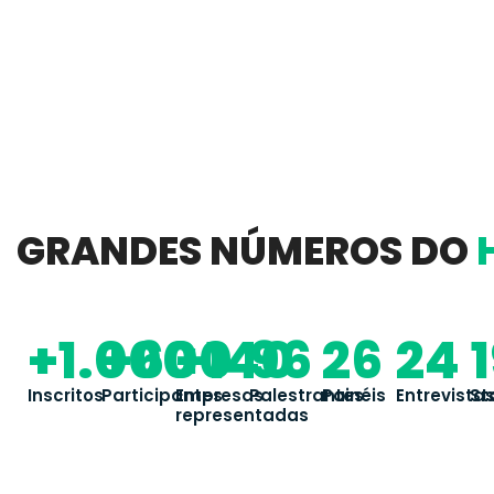
GRANDES NÚMEROS DO
+1.000
+600
+140
96
26
24
Inscritos
Participantes
Empresas
Palestrantes
Painéis
Entrevista
St
representadas