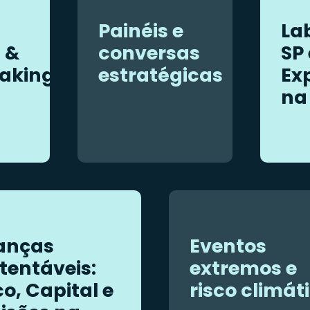
Painéis e
La
 &
conversas
SP 
aking
estratégicas
Ex
na
anças
Eventos
tentáveis:
extremos e
co, Capital e
risco climát