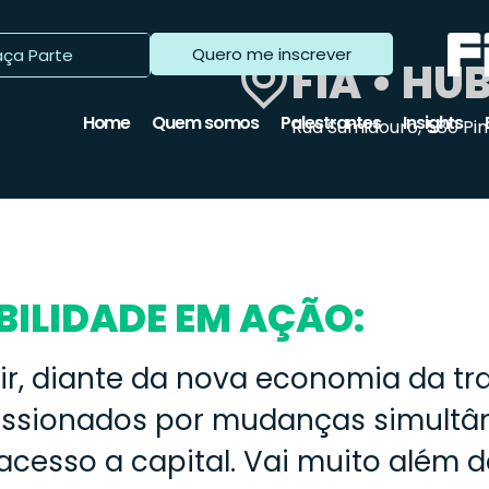
Horizons Academy
FAQ
Quero me inscrever
aça Parte
FIA • H
Home
Quem somos
Palestrantes
Insights
Rua Sumidouro, 580 Pin
BILIDADE EM AÇÃO:
ir, diante da nova economia da tr
ressionados por mudanças simultâne
 acesso a capital. Vai muito além 