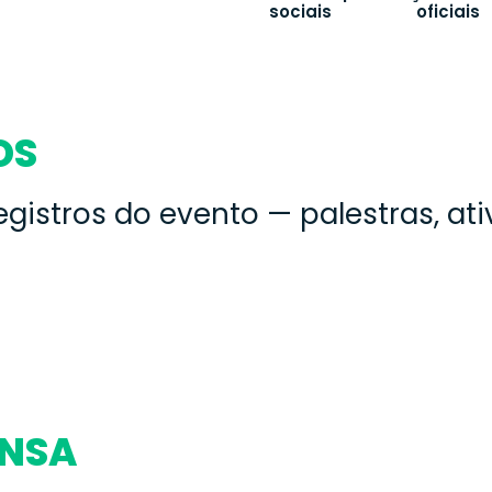
sociais
oficiais
OS
registros do evento — palestras, at
ENSA