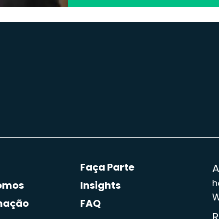
Faça Parte
h
omos
Insights
W
mação
FAQ
R