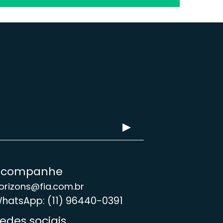
Acompanhe
orizons@fia.com.br
hatsApp: (11) 96440-0391
edes sociais