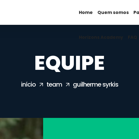
Home
Horizons Academy
Quem somos
FAQ
Pa
Horizons Academy
FAQ
EQUIPE
início
team
guilherme syrkis