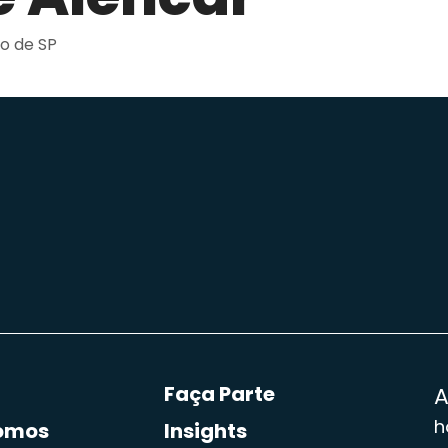
io de SP
Faça Parte
h
omos
Insights