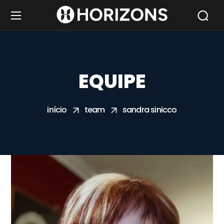
EQUIPE
início
team
sandra sinicco