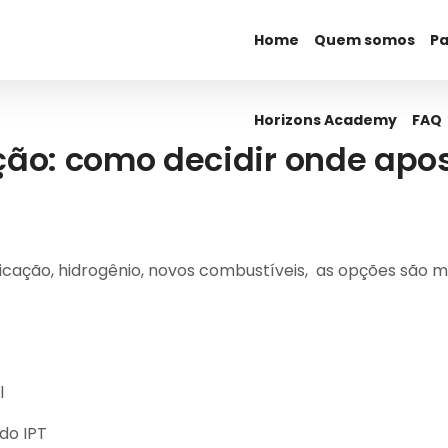
Home
Horizons Academy
Quem somos
FAQ
Pa
Horizons Academy
FAQ
ção: como decidir onde apo
ficação, hidrogênio, novos combustíveis, as opções são 
l
do IPT