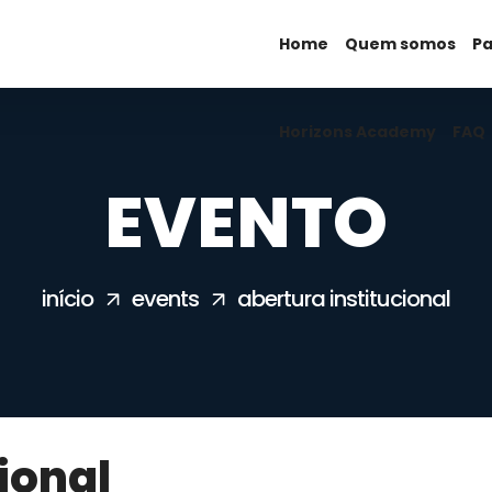
Home
Horizons Academy
Quem somos
FAQ
Pa
Horizons Academy
FAQ
EVENTO
início
events
abertura institucional
ional